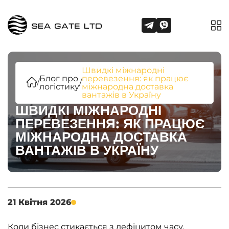
Швидкі міжнародні
Блог про
перевезення: як працює
/
/
логістику
міжнародна доставка
вантажів в Україну
ШВИДКІ МІЖНАРОДНІ
ПЕРЕВЕЗЕННЯ: ЯК ПРАЦЮЄ
МІЖНАРОДНА ДОСТАВКА
ВАНТАЖІВ В УКРАЇНУ
21 Квітня 2026
Коли бізнес стикається з дефіцитом часу,