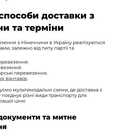
способи доставки з
и та терміни
зення з Німеччини в Україну реалізуються
ми, залежно від типу партії та
еревезення.
евезення.
рські перевезення.
я вантажів
.
ємо мультимодальні схеми, де доставка з
у поєднує різні види транспорту для
ащої ціни.
документи та митне
ня