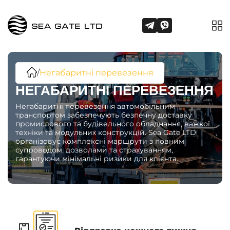
/
Негабаритні перевезення
НЕГАБАРИТНІ ПЕРЕВЕЗЕННЯ
Негабаритні перевезення автомобільним
транспортом забезпечують безпечну доставку
промислового та будівельного обладнання, важкої
техніки та модульних конструкцій. Sea Gate LTD
організовує комплексні маршрути з повним
супроводом, дозволами та страхуванням,
гарантуючи мінімальні ризики для клієнта.