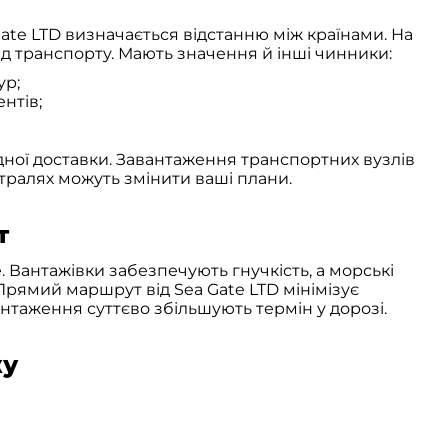
Gate LTD визначається відстанню між країнами. На
д транспорту. Мають значення й інші чинники:
ур;
нтів;
ної доставки. Завантаження транспортних вузлів
стралях можуть змінити ваші плани.
т
Вантажівки забезпечують гнучкість, а морські
рямий маршрут від Sea Gate LTD мінімізує
антаження суттєво збільшують термін у дорозі.
жу