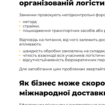
організованій логісти
Заминки провокують непідконтрольні форс-
негода;
страйки;
пошкодження транспортних засобів або 
Відповідь на питання, від чого залежить д
впливають:
швидкість обробки замовлень на складах
чіткість взаємодії всіх учасників логістич
відсутність/наявність бюрократичних пер
Для запобігання цим проблемам звертайтес
Як бізнес може скор
міжнародної доставк
Ефективним рішенням є використання склад