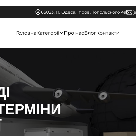
65023, м. Одеса, пров. Топольского 4а
[
Головна
Категорії
Про нас
Блог
Контакти
ДІ
ТЕРМІНИ
Ї