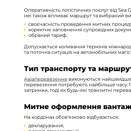
Оперативність логістичних послуг від Sea 
неї також впливає маршрут та вибраний ви
своєчасність проведення митних процед
коректне заповнення супровідних докуме
обраний тариф.
Допускається коливання термінів міжнарод
та поточна ситуація на автомобільних магі
Тип транспорту та маршру
Авіаперевезення
виконуються найшвидше. 
перевезення потребують найбільше часу. П
затримки, тоді як будь-які транзитні перев
Митне оформлення ванта
На кордонах обов’язково відбувається:
декларування;