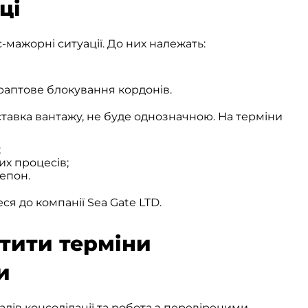
ці
мажорні ситуації. До них належать:
раптове блокування кордонів.
оставка вантажу, не буде однозначною. На терміни
;
них процесів;
епон.
я до компанії Sea Gate LTD.
отити терміни
и
ів консолідації та робота з перевіреними