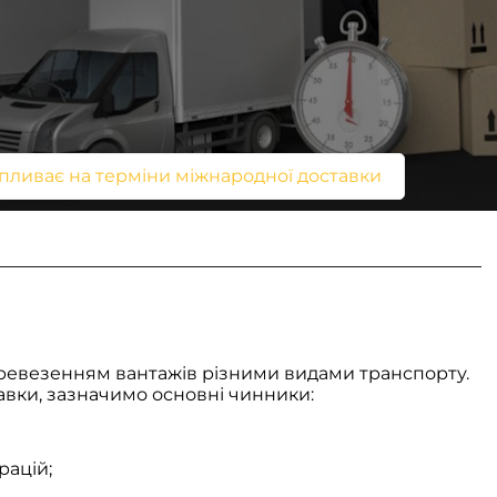
пливає на терміни міжнародної доставки
еревезенням вантажів різними видами транспорту.
авки, зазначимо основні чинники:
рацій;