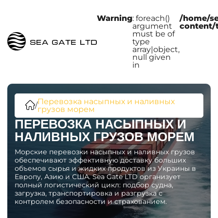
Warning
: foreach()
/home/s
argument
content/
must be of
type
array|object,
null given
in
Перевозка насыпных и наливных
/
грузов морем
ПЕРЕВОЗКА НАСЫПНЫХ И
НАЛИВНЫХ ГРУЗОВ МОРЕМ
Морские перевозки насыпных и наливных грузов
обеспечивают эффективную доставку больших
объемов сырья и жидких продуктов из Украины в
Европу, Азию и США. Sea Gate LTD организует
полный логистический цикл: подбор судна,
загрузка, транспортировка и разгрузка с
контролем безопасности и страхованием.