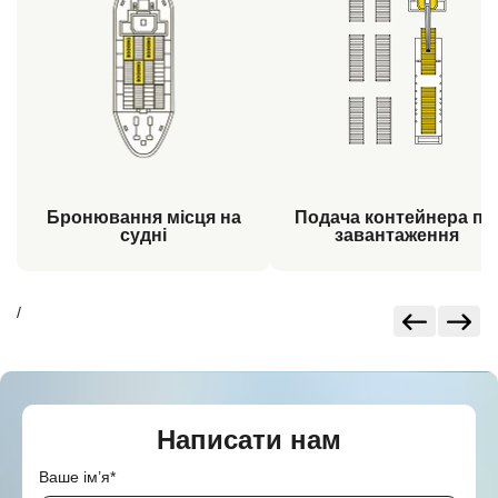
Бронювання місця на
Подача контейнера пі
судні
завантаження
/
Написати нам
Ваше ім’я*