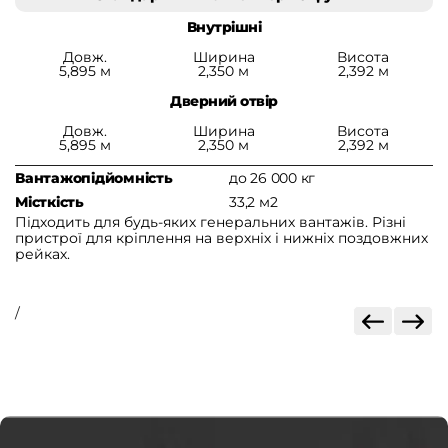
Внутрішні
Довж.
Ширина
Висота
5,895 м
2,350 м
2,392 м
Дверний отвір
Довж.
Ширина
Висота
5,895 м
2,350 м
2,392 м
Вантажопідйомність
до 26 000 кг
В
Місткість
33,2 м2
М
Підходить для будь-яких генеральних вантажів. Різні
П
пристрої для кріплення на верхніх і нижніх поздовжних
О
рейках.
ло
/