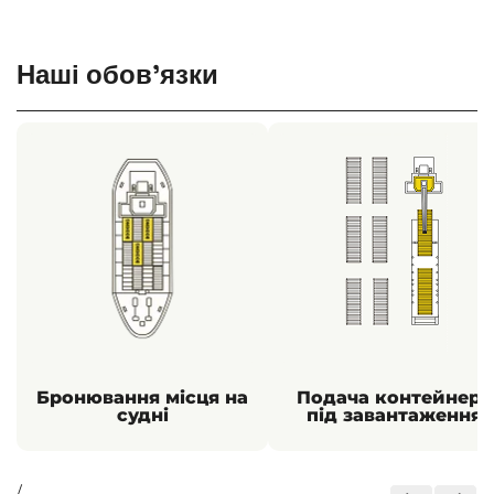
Наші обов’язки
Бронювання місця на
Подача контейнера
судні
під завантаження
/