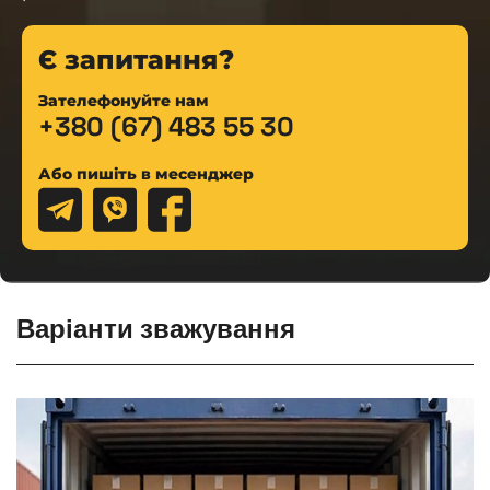
Є запитання?
Зателефонуйте нам
+380 (67) 483 55 30
Або пишіть в месенджер
Варіанти зважування