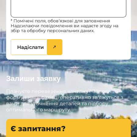
* Помічені поля, обов’язкові для заповнення
Надсилаючи повідомлення ви надаєте згоду на
збір та обробку персональних даних.
Надіслати
Залиши заявку
Плануєте перевезення вантажу? Заповніть
форму, і наші фахівці оперативно зв'яжуться з
вами для уточнення деталей та підбору
оптимального маршруту.
Є запитання?