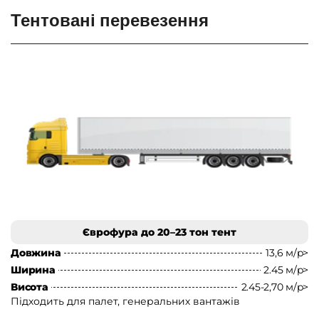
Тентовані перевезення
Єврофура до 20–23 тон тент
Довжина
13,6 м/p>
Д
Ширина
2.45 м/p>
Ш
Висота
2.45-2,70 м/p>
В
Підходить для палет, генеральних вантажів
П
т