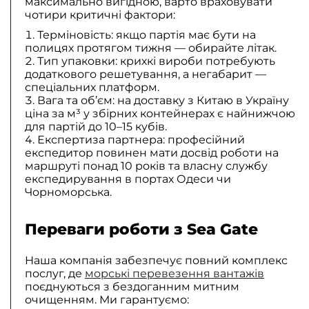
максимально вигідною, варто враховувати
чотири критичні фактори:
Терміновість: якщо партія має бути на
полицях протягом тижня — обирайте літак.
Тип упаковки: крихкі вироби потребують
додаткового решетування, а негабарит —
спеціальних платформ.
Вага та об’єм: на доставку з Китаю в Україну
ціна за м³ у збірних контейнерах є найнижчою
для партій до 10–15 кубів.
Експертиза партнера: професійний
експедитор повинен мати досвід роботи на
маршруті понад 10 років та власну службу
експедирування в портах Одеси чи
Чорноморська.
Переваги роботи з Sea Gate
Наша компанія забезпечує повний комплекс
послуг, де
морські перевезення вантажів
поєднуються з бездоганним митним
очищенням. Ми гарантуємо: