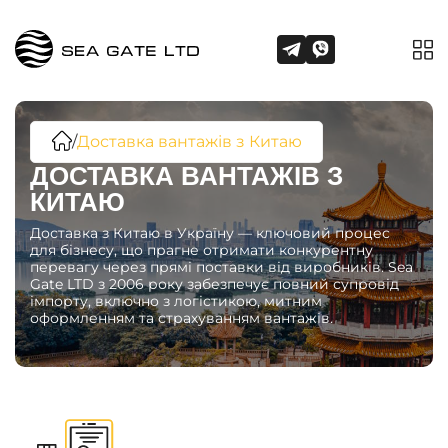
/
Доставка вантажів з Китаю
ДОСТАВКА ВАНТАЖІВ З
КИТАЮ
Доставка з Китаю в Україну — ключовий процес
для бізнесу, що прагне отримати конкурентну
перевагу через прямі поставки від виробників. Sea
Gate LTD з 2006 року забезпечує повний супровід
імпорту, включно з логістикою, митним
оформленням та страхуванням вантажів.