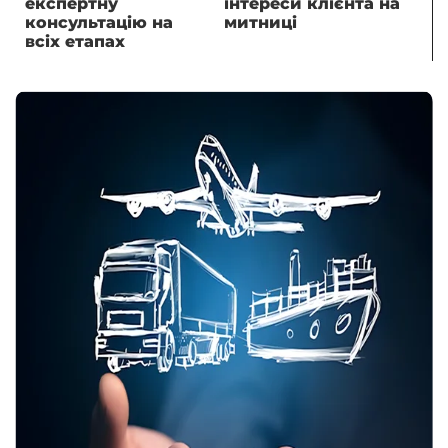
експертну
інтереси клієнта на
консультацію на
митниці
всіх етапах