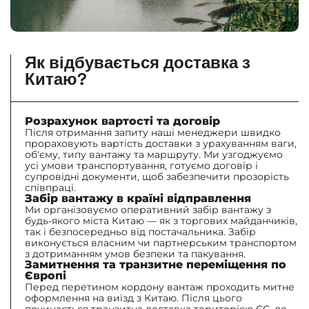
Як відбувається доставка з
Китаю?
Розрахунок вартості та договір
Після отримання запиту наші менеджери швидко
прораховують вартість доставки з урахуванням ваги,
об'єму, типу вантажу та маршруту. Ми узгоджуємо
усі умови транспортування, готуємо договір і
супровідні документи, щоб забезпечити прозорість
співпраці.
Забір вантажу в країні відправлення
Ми організовуємо оперативний забір вантажу з
будь-якого міста Китаю — як з торгових майданчиків,
так і безпосередньо від постачальника. Забір
виконується власним чи партнерським транспортом
з дотриманням умов безпеки та пакування.
Замитнення та транзитне переміщення по
Європі
Перед перетином кордону вантаж проходить митне
оформлення на виїзд з Китаю. Після цього