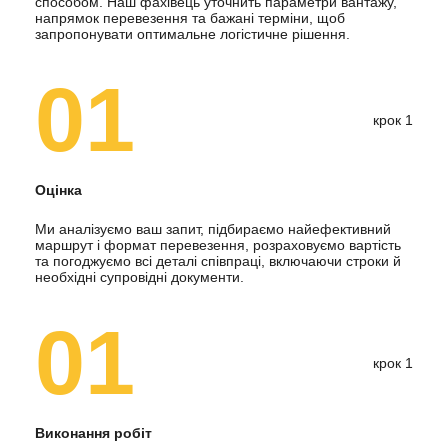
способом. Наш фахівець уточнить параметри вантажу,
напрямок перевезення та бажані терміни, щоб
запропонувати оптимальне логістичне рішення.
01
крок 1
Оцінка
Ми аналізуємо ваш запит, підбираємо найефективний
маршрут і формат перевезення, розраховуємо вартість
та погоджуємо всі деталі співпраці, включаючи строки й
необхідні супровідні документи.
01
крок 1
Виконання робіт