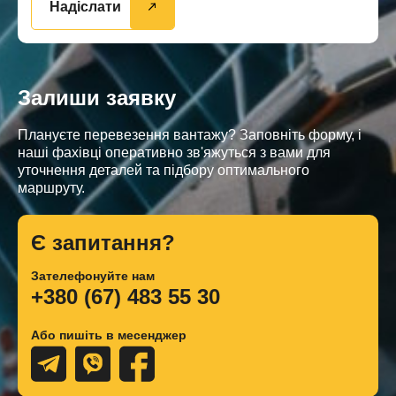
Надіслати
Залиши заявку
Плануєте перевезення вантажу? Заповніть форму, і
наші фахівці оперативно зв'яжуться з вами для
уточнення деталей та підбору оптимального
маршруту.
Є запитання?
Зателефонуйте нам
+380 (67) 483 55 30
Або пишіть в месенджер