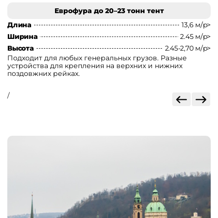
Еврофура до 20–23 тонн тент
Длина
13,6 м/p>
Д
Ширина
2.45 м/p>
Ш
Высота
2.45-2,70 м/p>
В
Подходит для любых генеральных грузов. Разные
П
устройства для крепления на верхних и нижних
т
поздовжних рейках.
/