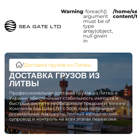
Warning
: foreach()
/home/s
argument
content/
must be of
type
array|object,
null given
in
/
Доставка грузов из Литвы
ДОСТАВКА ГРУЗОВ ИЗ
ЛИТВЫ
Профессиональная доставка грузов из Литвы в
Украину обеспечивает стабильность импорта и
быстрый доступ к необходимым товарам и технике.
Компания Sea Gate LTD с 2006 года организует
оптимальные маршруты, полный юридический
супровод и контроль на всех этапах перевозки.