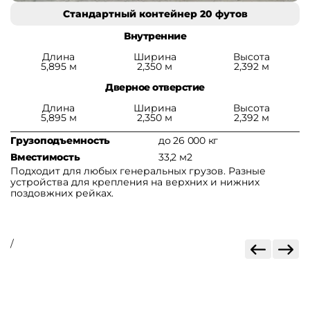
Стандартный контейнер 20 футов
Внутренние
Длина
Ширина
Высота
5,895 м
2,350 м
2,392 м
Дверное отверстие
Длина
Ширина
Высота
5,895 м
2,350 м
2,392 м
Грузоподъемность
до 26 000 кг
Г
Вместимость
33,2 м2
В
Подходит для любых генеральных грузов. Разные
П
устройства для крепления на верхних и нижних
и
поздовжних рейках.
л
/