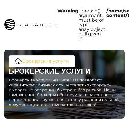
Warning
: foreach()
/home/s
argument
content/
must be of
type
array|object,
null given
in
/
Брокерские услуги
БРОКЕРСКИЕ УСЛУГИ
Брокерские услуги Sea Gate LTD позволяют
украинскому бизнесу осуществлять экспортно-
импортные операции быстро и без рисков. Наши
таможенные брокеры обеспечивают законность
перемещения грузов, подготовку разрешительной
документации и оптимизацию платежей.