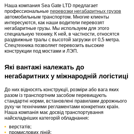
Наша компания Sea Gate LTD предлагает
профессиональные
перевозки негабаритных грузов
автомобильным транспортом. Многие клиенты
интересуются, как наши водители перевозят
негабаритные грузы. Мы используем для этого
специальную технику. К ней, в частности, относятся
раздвижные тралы с высотой загрузки от 0,5 метра.
Спецтехника позволяет перевозить высокие
конструкции под мостами и ЛЭП.
Які вантажі належать до
негабаритних у міжнародній логістиці
До них відносять конструкції, розміри або вага яких
разом із транспортним засобом перевищують
стандартні норми, встановлені правилами дорожнього
руху чи технічними регламентами конкретних країн.
Наша компанія має досвід транспортування
найскладніших категорій обладнання:
верстатів;
промислових ліній;