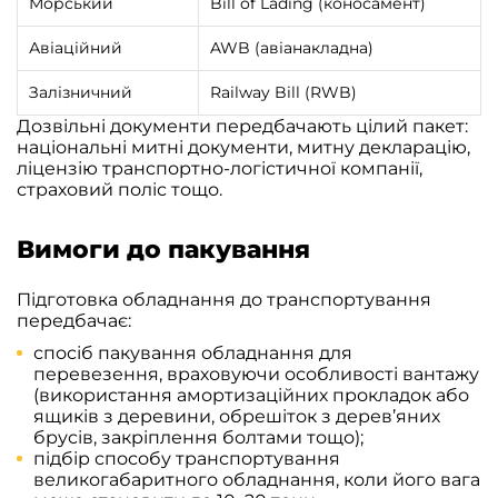
Морський
Bill of Lading (коносамент)
Авіаційний
AWB (авіанакладна)
Залізничний
Railway Bill (RWB)
Дозвільні документи передбачають цілий пакет:
національні митні документи, митну декларацію,
ліцензію транспортно-логістичної компанії,
страховий поліс тощо.
Вимоги до пакування
Підготовка обладнання до транспортування
передбачає:
спосіб пакування обладнання для
перевезення, враховуючи особливості вантажу
(використання амортизаційних прокладок або
ящиків з деревини, обрешіток з дерев’яних
брусів, закріплення болтами тощо);
підбір способу транспортування
великогабаритного обладнання, коли його вага