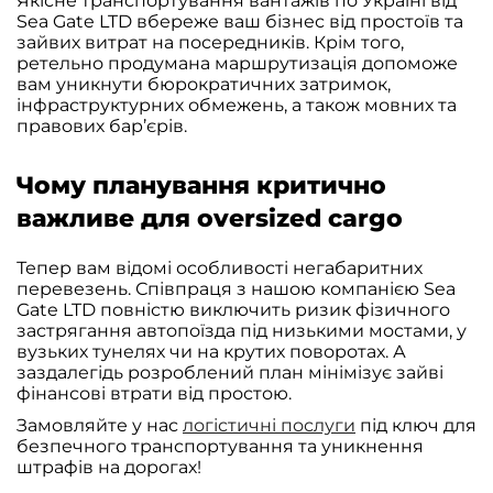
Якісне транспортування вантажів по Україні від
Sea Gate LTD вбереже ваш бізнес від простоїв та
зайвих витрат на посередників. Крім того,
ретельно продумана маршрутизація допоможе
вам уникнути бюрократичних затримок,
інфраструктурних обмежень, а також мовних та
правових бар’єрів.
Чому планування критично
важливе для oversized cargo
Тепер вам відомі особливості негабаритних
перевезень. Співпраця з нашою компанією Sea
Gate LTD повністю виключить ризик фізичного
застрягання автопоїзда під низькими мостами, у
вузьких тунелях чи на крутих поворотах. А
заздалегідь розроблений план мінімізує зайві
фінансові втрати від простою.
Замовляйте у нас
логістичні послуги
під ключ для
безпечного транспортування та уникнення
штрафів на дорогах!