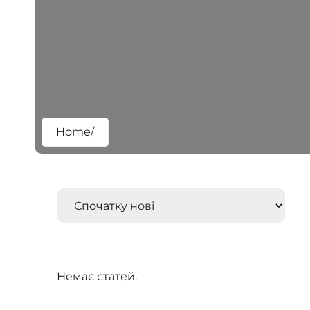
/seagate.com.ua/www/wp-
/seagate/header.php
Home
/
Немає статей.