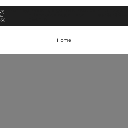
Warning
: foreach() argument must be
/home/seag
67)
of type array|object, false
content/the
4-
given in
-36
Home