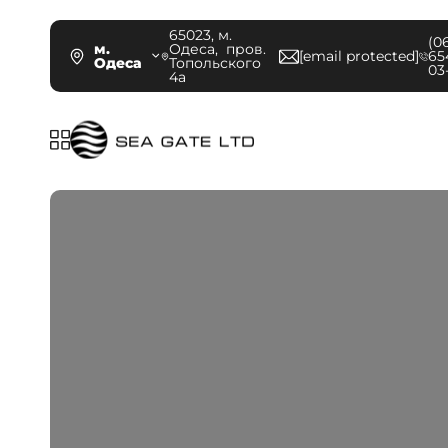
65023, м.
(0
м.
Одеса, пров.
[email protected]
65
Одеса
Топольского
03
4а
/seagate.com.ua/www/wp-
/seagate/header.php