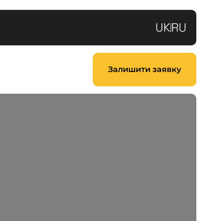
ate/seagate.com.ua/www/wp-
on
472
UK
RU
mes/seagate/header.php
line
Залишити заявку