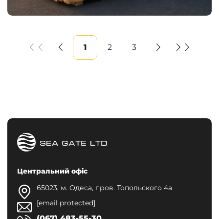
1
2
3
Центральний офіс
65023, м. Одеса, пров. Топольского 4а
[email protected]
(067) 483-55-30